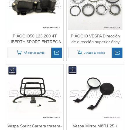
PIAGGIO50.125.200 4T
PIAGGIO VESPA Dirección
LIBERTY SPORT ENTREGA
de dirección superior Assy
RST NRG EXTREME
650075 (P / N: ST06053-
GILERA RUNNER
Añadir al carrito
0008) Calidad superior
Añadir al carrito
PureJetStalker Vespa LX
GTS Filtro de aire 849685
871271 (P / N: ST06046-
0013) Calidad superior
Vespa Sprint Carrera trasera-
Vespa Mirror M8R1.25 +