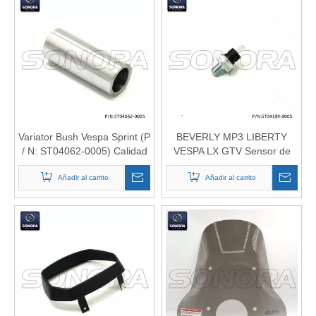
Variator Bush Vespa Sprint (P
BEVERLY MP3 LIBERTY
/ N: ST04062-0005) Calidad
VESPA LX GTV Sensor de
superior
presión de aceite GTV
Añadir al carrito
826161 641541 (P / N:
Añadir al carrito
ST04109-0005) Calidad
superior