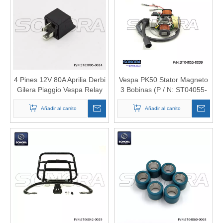
4 Pines 12V 80A Aprilia Derbi
Vespa PK50 Stator Magneto
Gilera Piaggio Vespa Relay
3 Bobinas (P / N: ST04055-
(P / N: ST03005-0024)
0006) Calidad superior
Calidad superior
Añadir al carrito
Añadir al carrito