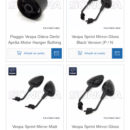
Piaggio Vespa Gilera Derbi
Vespa Sprint Mirror-Gloss
Aprilia Motor Hanger Buthing
Black Version (P / N:
2001-2011 50-125-250-
ST06027-0018) Calidad
300cc (P / N: ST04073-0002)
Añadir al carrito
Añadir al carrito
superior
Calidad superior
Vespa Sprint Mirror-Matt
Vespa Sprint Mirror-Gloss