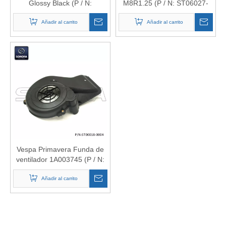
Glossy Black (P / N:
M8R1.25 (P / N: ST06027-
ST06042-0028) Calidad
0022) Calidad superior
Añadir al carrito
superior
Añadir al carrito
Vespa Primavera Funda de
ventilador 1A003745 (P / N:
ST00018-0004) Calidad
Añadir al carrito
superior