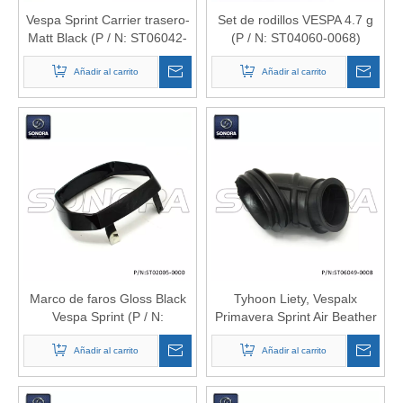
Vespa Sprint Carrier trasero-
Set de rodillos VESPA 4.7 g
Matt Black (P / N: ST06042-
(P / N: ST04060-0068)
0029) Calidad superior
Calidad superior
Añadir al carrito
Añadir al carrito
Marco de faros Gloss Black
Tyhoon Liety, Vespalx
Vespa Sprint (P / N:
Primavera Sprint Air Beather
ST02005-0000) Calidad
Tube 487592 (P / N:
Añadir al carrito
superior
ST06049-0008) Alta calidad
Añadir al carrito