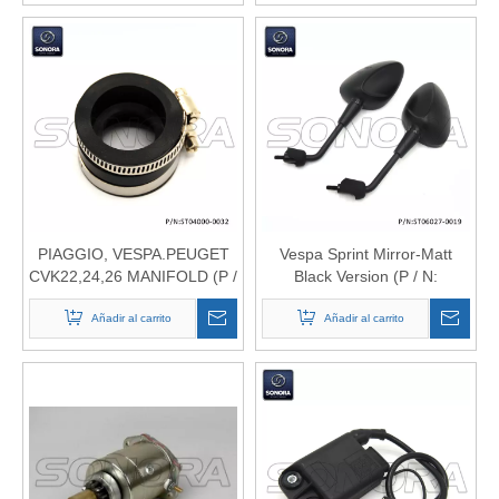
PIAGGIO, VESPA.PEUGET
Vespa Sprint Mirror-Matt
CVK22,24,26 MANIFOLD (P /
Black Version (P / N:
N: ST04000-0032) Calidad
ST06027-0019) Calidad
Añadir al carrito
superior
Añadir al carrito
superior