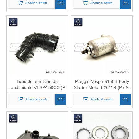
Añadir al carrito
superior
ST04000-0039) Calidad
Añadir al carrito
superior
Tubo de admisión de
Piaggio Vespa S150 Liberty
rendimiento VESPA 50CC (P
Starter Motor 82611R (P / N:
/ N: ST06049-0018) Calidad
ST04056-0026) Calidad
Añadir al carrito
superior
Añadir al carrito
superior