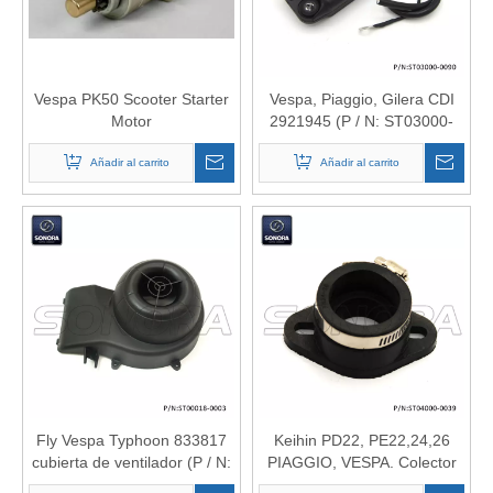
Vespa PK50 Scooter Starter
Vespa, Piaggio, Gilera CDI
Motor
2921945 (P / N: ST03000-
0090) Calidad superior
Añadir al carrito
Añadir al carrito
Fly Vespa Typhoon 833817
Keihin PD22, PE22,24,26
cubierta de ventilador (P / N:
PIAGGIO, VESPA. Colector
ST00018-0003) Calidad
de admisión Peugeot (P / N: