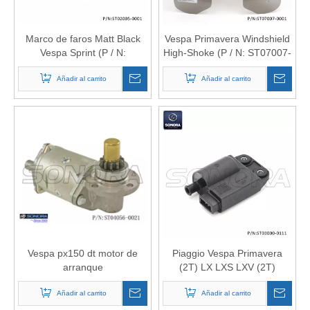
Marco de faros Matt Black
Vespa Primavera Windshield
Vespa Sprint (P / N:
High-Shoke (P / N: ST07007-
ST02005-0001) Calidad
0001) Calidad original
Añadir al carrito
superior
Añadir al carrito
Vespa px150 dt motor de
Piaggio Vespa Primavera
arranque
(2T) LX LXS LXV (2T)
641452 CDI (P / N: ST03000-
Añadir al carrito
0111) Calidad superior
Añadir al carrito