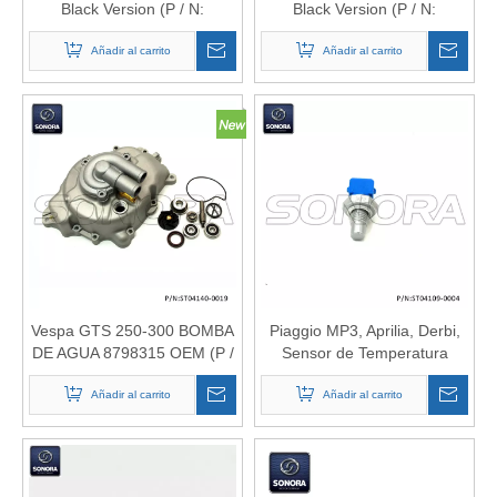
Black Version (P / N:
Black Version (P / N:
ST06027-0020) Calidad
ST06027-0017) Calidad
Añadir al carrito
superior
Añadir al carrito
superior
Vespa GTS 250-300 BOMBA
Piaggio MP3, Aprilia, Derbi,
DE AGUA 8798315 OEM (P /
Sensor de Temperatura
N: ST04140-0019) Calidad
Vespa 875168,830093 (P / N:
Añadir al carrito
superior
ST04109-0004) CALIDAD
Añadir al carrito
TAP