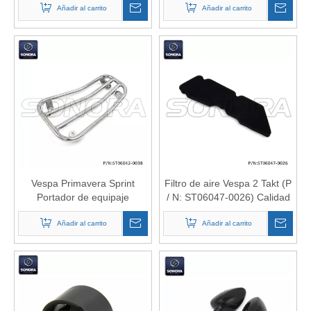
Añadir al carrito
ST00017-0003) Calidad
Añadir al carrito
superior
Vespa Primavera Sprint
Filtro de aire Vespa 2 Takt (P
Portador de equipaje
/ N: ST06047-0026) Calidad
Footboard-Chrome (P / N:
superior
ST06042-0038) Calidad
Añadir al carrito
Añadir al carrito
superior