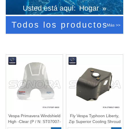
Usted está aquí:
Hogar
»
Productos
»
Para scooters de
Todos los productos
Más >>
marca europea y japonesa.
»
Motocicleta piaggio
»
Partes de
vespa
Vespa Primavera Windshield
Fly Vespa Typhoon Liberty,
High -Clear (P / N: ST07007-
Zip Superior Cooling Shroud
0000) Calidad original
Funda 845692 (P / N: