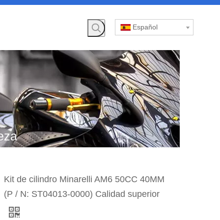
Español
eza
 de
Kit de cilindro Minarelli AM6 50CC 40MM
0CC
(P / N: ST04013-0000) Calidad superior
ior