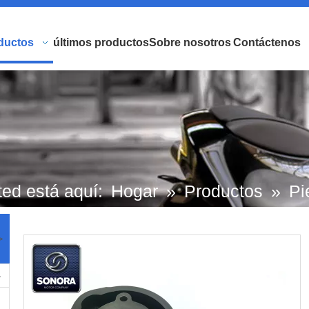
ductos
últimos productos
Sobre nosotros
Contáctenos
ed está aquí:
Hogar
»
Productos
»
Pi
l motor de la motocicleta Scooter
»
Kit
>
lindro
»
Kit de cilindro Minarelli AM6 5
M (P / N: ST04013-0000) Calidad super