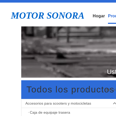
MOTOR SONORA
Hogar
Pro
Ust
de
Todos los productos
Más >
ci
Accesorios para scooters y motocicletas
40M
Caja de equipaje trasera