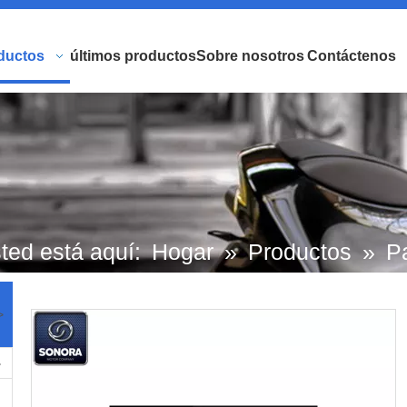
ductos
últimos productos
Sobre nosotros
Contáctenos
ted está aquí:
Hogar
»
Productos
»
P
scooters de marca europea y japonesa.
>
tocicleta Honda
»
Guardabarros delant
HONDA PCX125 PCX150 61100-kwn-90