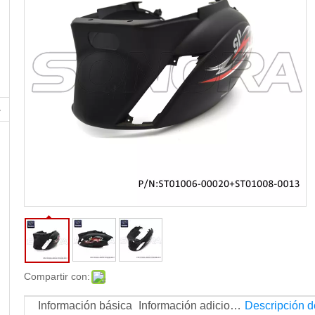
ZIP (575406) ​​(P / N: ST01006-0000 +
ST01008-0013) Calidad superior
Compartir con:
Información básica
Información adicional