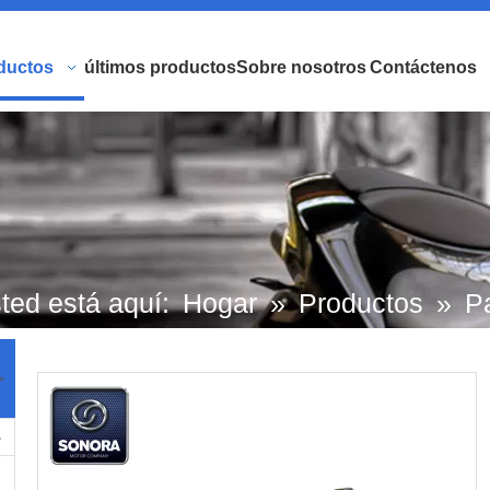
ductos
últimos productos
Sobre nosotros
Contáctenos
ted está aquí:
Hogar
»
Productos
»
P
scooters de marca europea y japonesa.
>
Motocicleta piaggio
»
Partes de Derbi
bierta lateral izquierda y derecha PIAG