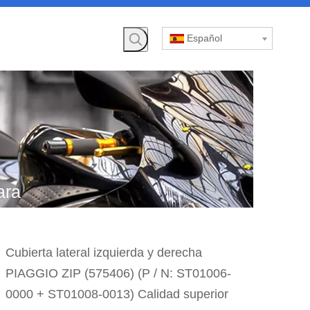
Español
ara
»
Cubierta lateral izquierda y derecha
»
PIAGGIO ZIP (575406) ​​(P / N: ST01006-
GIO
0000 + ST01008-0013) Calidad superior