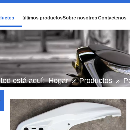
ductos
últimos productos
Sobre nosotros
Contáctenos
ted está aquí:
Hogar
»
Productos
»
P
scooters de marca europea y japonesa.
>
tocicleta Honda
»
Alerón Trasero HO
PCX150 Calidad Superior